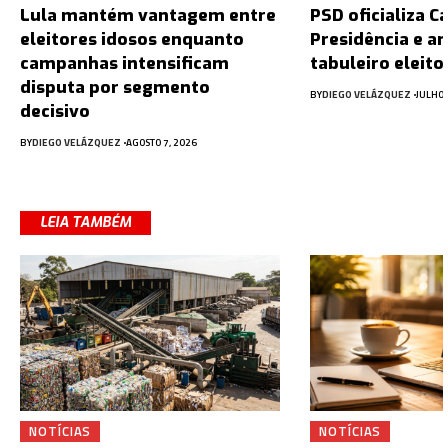
Lula mantém vantagem entre
PSD oficializa C
eleitores idosos enquanto
Presidência e a
campanhas intensificam
tabuleiro eleito
disputa por segmento
BY
DIEGO VELÁZQUEZ
JULHO 
decisivo
BY
DIEGO VELÁZQUEZ
AGOSTO 7, 2026
LEIA TAMBÉM
NOTÍCIAS
NOTÍCIAS