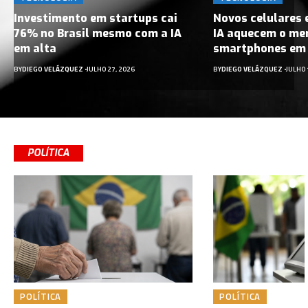
Investimento em startups cai
Novos celulares 
76% no Brasil mesmo com a IA
IA aquecem o me
em alta
smartphones em
BY
DIEGO VELÁZQUEZ
JULHO 27, 2026
BY
DIEGO VELÁZQUEZ
JULHO 
POLÍTICA
POLÍTICA
POLÍTICA