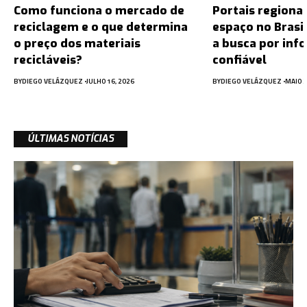
Como funciona o mercado de
Portais regiona
reciclagem e o que determina
espaço no Brasi
o preço dos materiais
a busca por inf
recicláveis?
confiável
BY
DIEGO VELÁZQUEZ
JULHO 16, 2026
BY
DIEGO VELÁZQUEZ
MAIO 2
ÚLTIMAS NOTÍCIAS