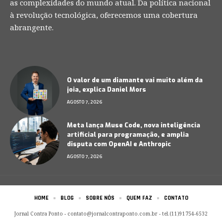
as complexidades do mundo atual. Da política nacional
à revolução tecnológica, oferecemos uma cobertura
abrangente.
O valor de um diamante vai muito além da
joia, explica Daniel Mors
AGOSTO 7, 2026
Meta lança Muse Code, nova inteligência
artificial para programação, e amplia
disputa com OpenAI e Anthropic
AGOSTO 7, 2026
HOME
BLOG
SOBRE NÓS
QUEM FAZ
CONTATO
Jornal Contra Ponto -
contato@jornalcontraponto.com.br
- tel.(11)91754-6532