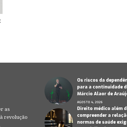
:
Os riscos da dependên
para a continuidade d
Márcio Alaor de Araú
AGOSTO 4, 2026
Direito médico além d
r as
compreender a relação
 à revolução
normas de saúde exige
.