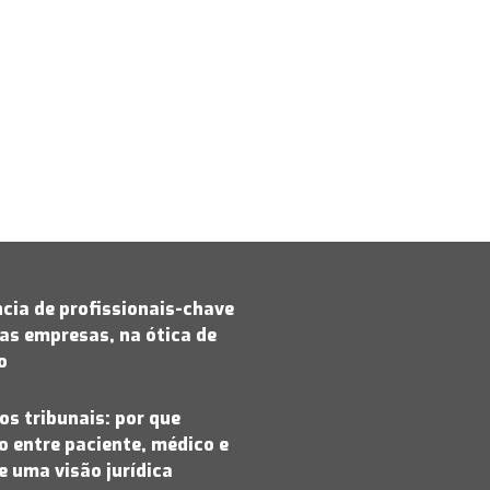
cia de profissionais-chave
as empresas, na ótica de
jo
os tribunais: por que
 entre paciente, médico e
 uma visão jurídica