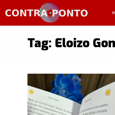
H
Tag:
Eloizo Go