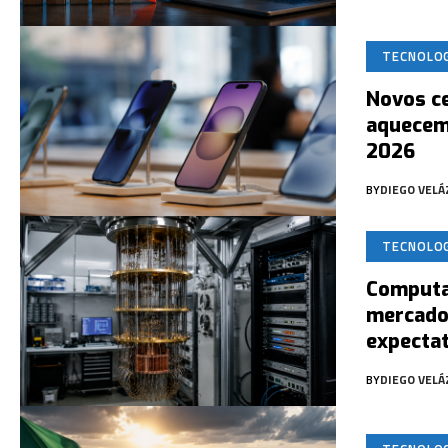
TECNOLO
Novos ce
aquecem
2026
BY
DIEGO VEL
TECNOLO
Computa
mercado
expectat
BY
DIEGO VEL