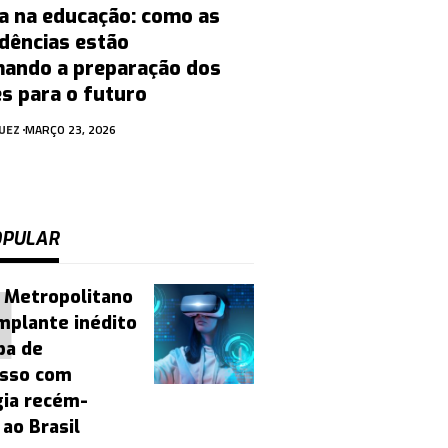
a na educação: como as
dências estão
ando a preparação dos
s para o futuro
UEZ
MARÇO 23, 2026
OPULAR
 Metropolitano
implante inédito
ba de
sso com
gia recém-
ao Brasil