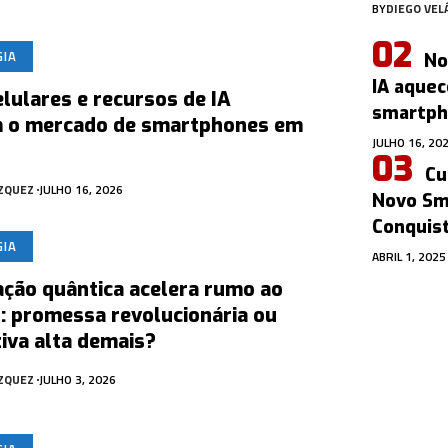
BY
DIEGO VEL
GIA
No
IA aque
lulares e recursos de IA
smartph
 o mercado de smartphones em
JULHO 16, 20
Cu
ÁZQUEZ
JULHO 16, 2026
Novo Sm
Conquis
GIA
ABRIL 1, 2025
ção quântica acelera rumo ao
: promessa revolucionária ou
iva alta demais?
ÁZQUEZ
JULHO 3, 2026