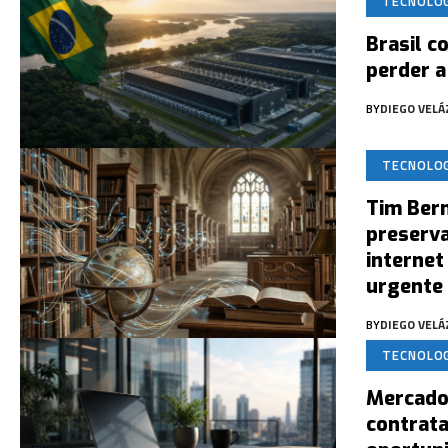
TECNOLO
Brasil c
perder a
BY
DIEGO VEL
TECNOLO
Tim Bern
preserva
internet
urgente
BY
DIEGO VEL
TECNOLO
Mercado 
contrata