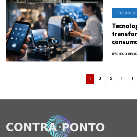
TECNOLO
Tecnolog
transfor
consum
BY
DIEGO VEL
1
2
3
4
5