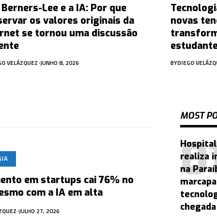
 Berners-Lee e a IA: Por que
Tecnologi
servar os valores originais da
novas ten
ernet se tornou uma discussão
transform
ente
estudante
GO VELÁZQUEZ
JUNHO 8, 2026
BY
DIEGO VELÁZQ
MOST P
Hospital
realiza 
GIA
na Paraí
mento em startups cai 76% no
marcapa
esmo com a IA em alta
tecnolo
chegada 
ÁZQUEZ
JULHO 27, 2026