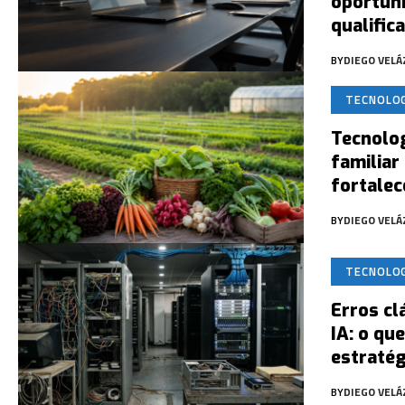
oportuni
qualific
BY
DIEGO VEL
TECNOLO
Tecnolog
familiar
fortale
BY
DIEGO VEL
TECNOLO
Erros cl
IA: o qu
estratég
BY
DIEGO VEL