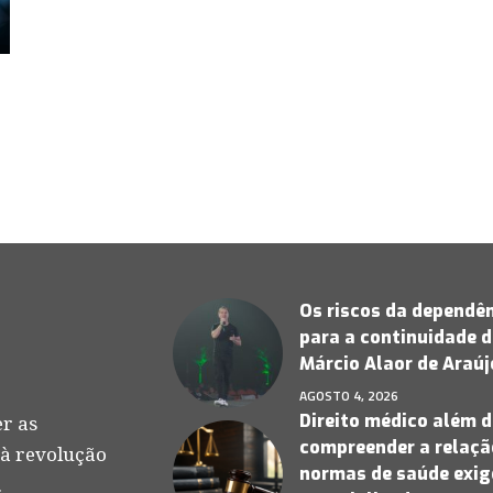
Os riscos da dependên
para a continuidade d
Márcio Alaor de Araú
AGOSTO 4, 2026
Direito médico além d
r as
compreender a relação
 à revolução
normas de saúde exige
.