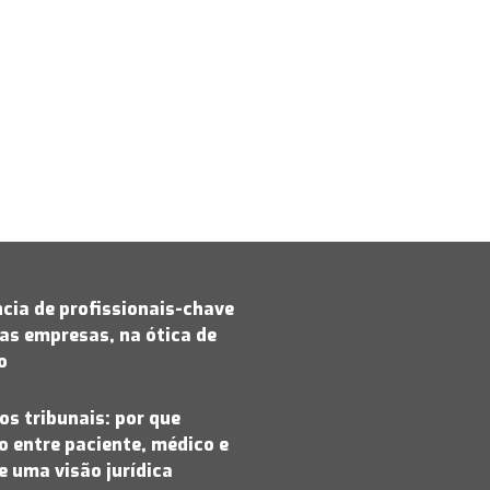
cia de profissionais-chave
as empresas, na ótica de
jo
os tribunais: por que
 entre paciente, médico e
 uma visão jurídica