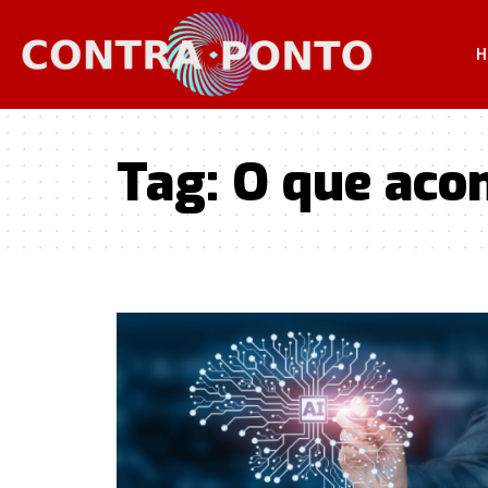
H
Tag:
O que aco