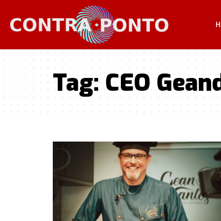
H
Tag:
CEO Geand