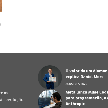
m
O valor de um diamant
explica Daniel Mors
AGOSTO 7, 2026
Meta lança Muse Code,
r as
para programação, e 
 à revolução
Anthropic
.