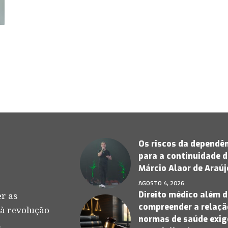
Os riscos da dependên
para a continuidade d
Márcio Alaor de Araú
AGOSTO 4, 2026
Direito médico além d
r as
compreender a relação
 à revolução
normas de saúde exige
.