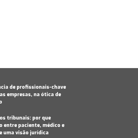
cia de profissionais-chave
as empresas, na ótica de
jo
os tribunais: por que
 entre paciente, médico e
 uma visão jurídica