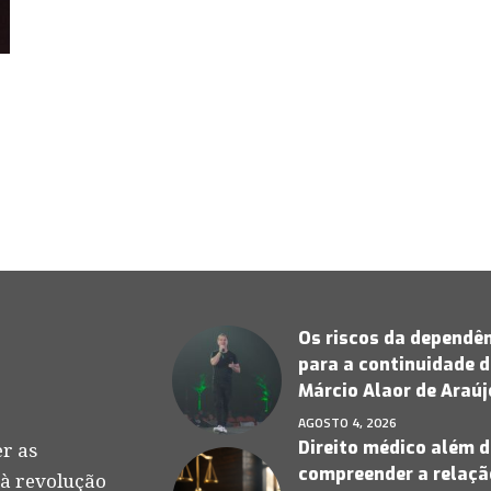
Os riscos da dependên
para a continuidade d
Márcio Alaor de Araú
AGOSTO 4, 2026
Direito médico além d
r as
compreender a relação
 à revolução