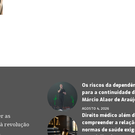
Os riscos da dependên
para a continuidade d
Márcio Alaor de Araú
AGOSTO 4, 2026
Direito médico além d
r as
compreender a relação
 à revolução
normas de saúde exige
.