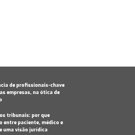
cia de profissionais-chave
as empresas, na ótica de
jo
os tribunais: por que
 entre paciente, médico e
 uma visão jurídica