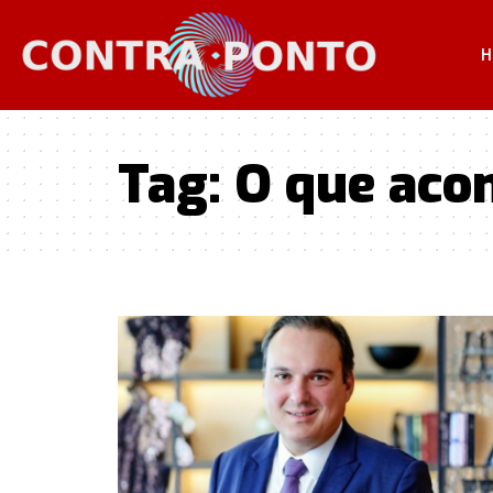
H
Tag:
O que aco