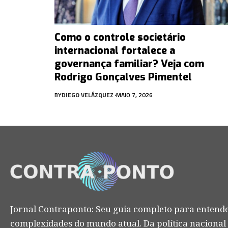
Como o controle societário
internacional fortalece a
governança familiar? Veja com
Rodrigo Gonçalves Pimentel
BY
DIEGO VELÁZQUEZ
MAIO 7, 2026
Jornal Contraponto: Seu guia completo para entende
complexidades do mundo atual. Da política nacional