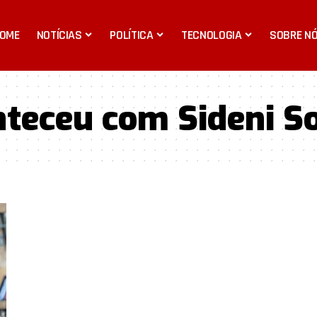
OME
NOTÍCIAS
POLÍTICA
TECNOLOGIA
SOBRE N
nteceu com Sideni S