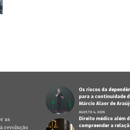
Os riscos da dependên
para a continuidade d
Márcio Alaor de Araú
AGOSTO 4, 2026
Direito médico além d
r as
compreender a relação
 à revolução