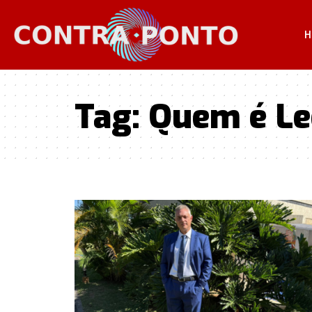
H
Tag:
Quem é Le