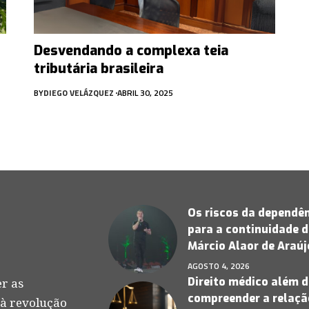
Desvendando a complexa teia
tributária brasileira
BY
DIEGO VELÁZQUEZ
ABRIL 30, 2025
Os riscos da dependên
para a continuidade d
Márcio Alaor de Araú
AGOSTO 4, 2026
Direito médico além d
r as
compreender a relação
 à revolução