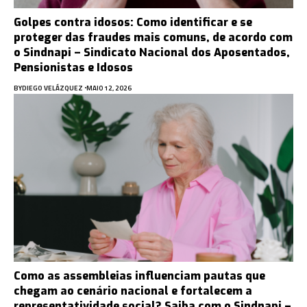
Golpes contra idosos: Como identificar e se
proteger das fraudes mais comuns, de acordo com
o Sindnapi – Sindicato Nacional dos Aposentados,
Pensionistas e Idosos
BY
DIEGO VELÁZQUEZ
MAIO 12, 2026
Como as assembleias influenciam pautas que
chegam ao cenário nacional e fortalecem a
representatividade social? Saiba com o Sindnapi –