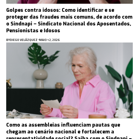
Golpes contra idosos: Como identificar e se
proteger das fraudes mais comuns, de acordo com
o Sindnapi – Sindicato Nacional dos Aposentados,
Pensionistas e Idosos
BY
DIEGO VELÁZQUEZ
MAIO 12, 2026
Como as assembleias influenciam pautas que
chegam ao cenário nacional e fortalecem a
representatividade social? Saiba com o Sindnapi –