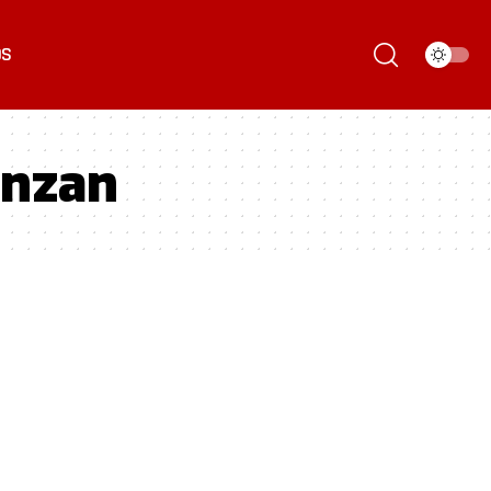
ÓS
anzan