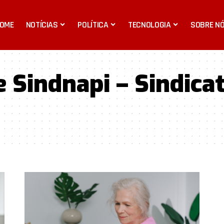
OME
NOTÍCIAS
POLÍTICA
TECNOLOGIA
SOBRE N
 Sindnapi – Sindica