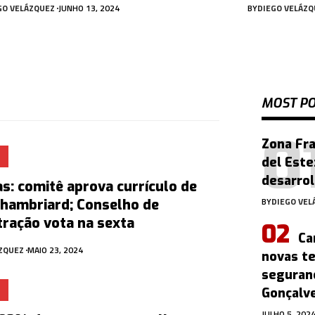
GO VELÁZQUEZ
JUNHO 13, 2024
BY
DIEGO VELÁZQ
MOST P
Zona Fra
del Este
desarro
s: comitê aprova currículo de
BY
DIEGO VEL
hambriard; Conselho de
ração vota na sexta
Ca
ÁZQUEZ
MAIO 23, 2024
novas t
seguran
Gonçalv
JULHO 5, 202