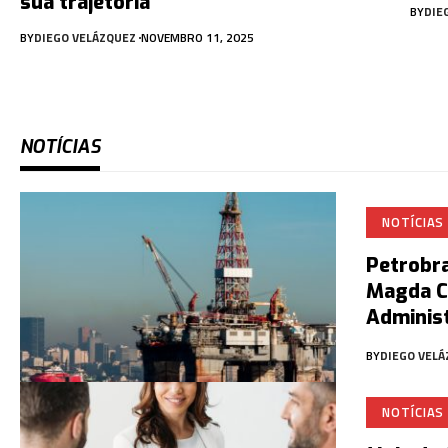
sua trajetória
BY
DIE
BY
DIEGO VELÁZQUEZ
NOVEMBRO 11, 2025
NOTÍCIAS
NOTÍCIAS
Petrobra
Magda C
Administ
BY
DIEGO VEL
NOTÍCIAS