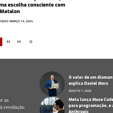
uma escolha consciente com
 Matalon
ÁZQUEZ
MARÇO 14, 2024
23
24
O valor de um diamant
explica Daniel Mors
AGOSTO 7, 2026
Meta lança Muse Code,
r as
para programação, e 
 à revolução
Anthropic