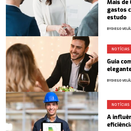
Mais de
gastos co
estudo
BY
DIEGO VEL
NOTÍCIAS
Guia co
elegante
BY
DIEGO VEL
NOTÍCIAS
A influê
eficiênc