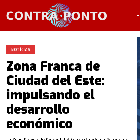
H
NOTÍCIAS
Zona Franca de
Ciudad del Este:
impulsando el
desarrollo
económico
La Zona Franca de Ciudad del Este, situada en Paraguay,