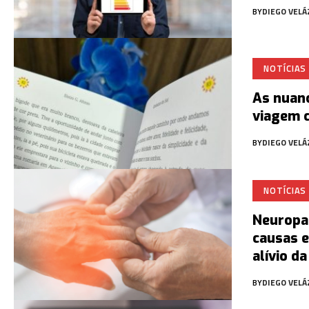
BY
DIEGO VEL
NOTÍCIAS
As nuan
viagem c
BY
DIEGO VEL
NOTÍCIAS
Neuropat
causas e
alívio da
BY
DIEGO VEL