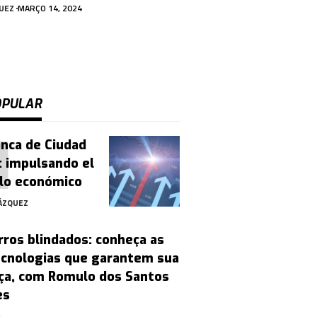
UEZ
MARÇO 14, 2024
OPULAR
nca de Ciudad
: impulsando el
llo económico
ÁZQUEZ
rros blindados: conheça as
ecnologias que garantem sua
ça, com Romulo dos Santos
es
4