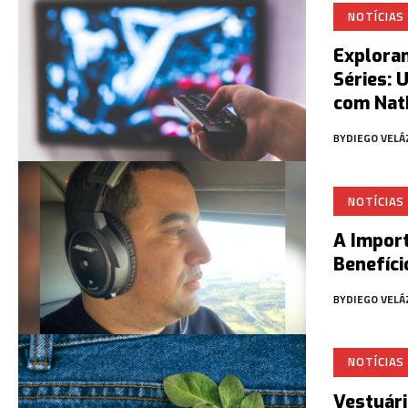
NOTÍCIAS
Explora
Séries:
com Nath
BY
DIEGO VEL
NOTÍCIAS
A Import
Benefíci
BY
DIEGO VEL
NOTÍCIAS
Vestuári