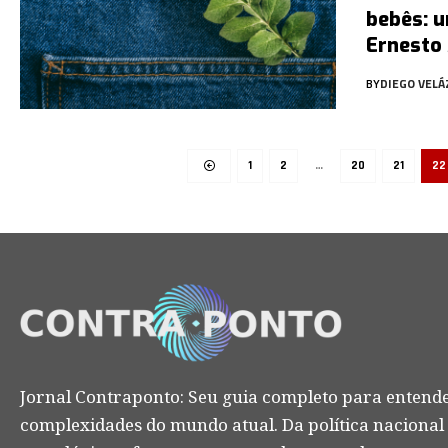
bebês: 
Ernesto
BY
DIEGO VEL
1
2
…
20
21
22
Jornal Contraponto: Seu guia completo para entende
complexidades do mundo atual. Da política nacional