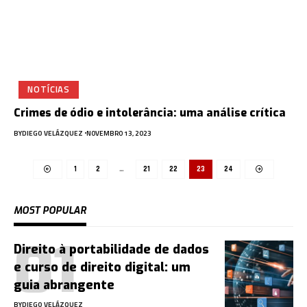
NOTÍCIAS
Crimes de ódio e intolerância: uma análise crítica
BY
DIEGO VELÁZQUEZ
NOVEMBRO 13, 2023
1
2
…
21
22
23
24
MOST POPULAR
Direito à portabilidade de dados
e curso de direito digital: um
guia abrangente
BY
DIEGO VELÁZQUEZ