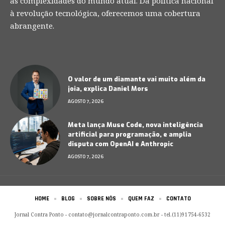
as complexidades do mundo atual. Da política nacional
à revolução tecnológica, oferecemos uma cobertura
abrangente.
O valor de um diamante vai muito além da
joia, explica Daniel Mors
AGOSTO 7, 2026
Meta lança Muse Code, nova inteligência
artificial para programação, e amplia
disputa com OpenAI e Anthropic
AGOSTO 7, 2026
HOME
BLOG
SOBRE NÓS
QUEM FAZ
CONTATO
Jornal Contra Ponto -
contato@jornalcontraponto.com.br
- tel.(11)91754-6532