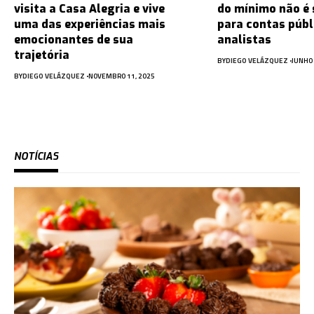
visita a Casa Alegria e vive
do mínimo não é 
uma das experiências mais
para contas públ
emocionantes de sua
analistas
trajetória
BY
DIEGO VELÁZQUEZ
JUNHO 
BY
DIEGO VELÁZQUEZ
NOVEMBRO 11, 2025
NOTÍCIAS