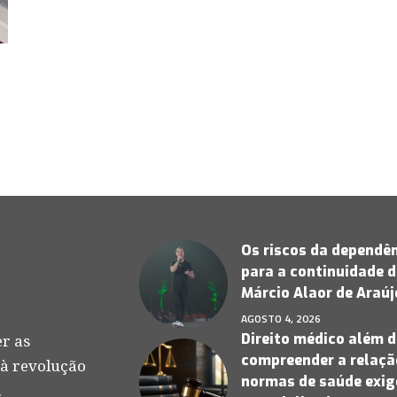
Os riscos da dependên
para a continuidade d
Márcio Alaor de Araú
AGOSTO 4, 2026
Direito médico além d
r as
compreender a relação
 à revolução
normas de saúde exige
.