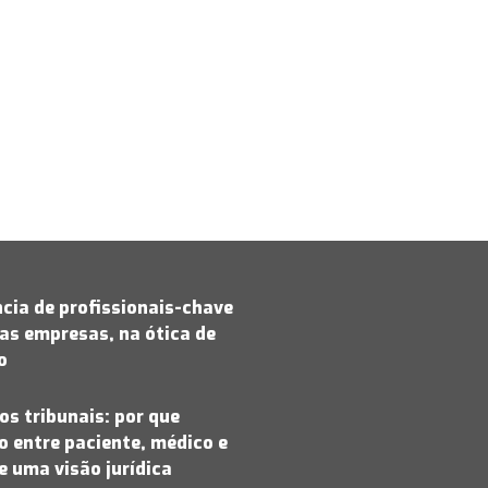
cia de profissionais-chave
as empresas, na ótica de
jo
os tribunais: por que
 entre paciente, médico e
 uma visão jurídica