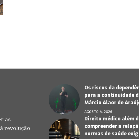
Os riscos da dependên
para a continuidade d
Márcio Alaor de Araú
AGOSTO 4, 2026
Direito médico além d
r as
compreender a relação
 à revolução
normas de saúde exige
.