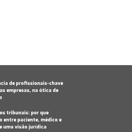
cia de profissionais-chave
as empresas, na ótica de
jo
os tribunais: por que
 entre paciente, médico e
 uma visão jurídica