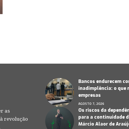
Bancos endurecem con
inadimplência: o que
empresas
AGOSTO 7, 2026
Os riscos da dependên
r as
para a continuidade d
 à revolução
Márcio Alaor de Araú
.