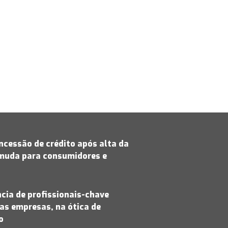
cessão de crédito após alta da
 muda para consumidores e
cia de profissionais-chave
as empresas, na ótica de
jo