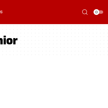
ÓS
nior