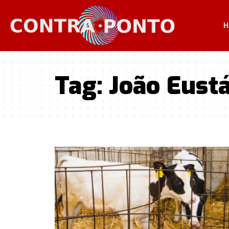
H
Tag:
João Eust