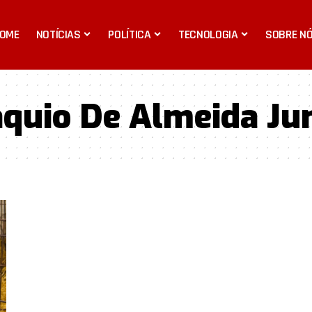
OME
NOTÍCIAS
POLÍTICA
TECNOLOGIA
SOBRE N
áquio De Almeida Ju