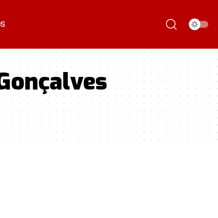
ÓS
 Gonçalves