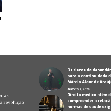
m
Os riscos da dependên
para a continuidade d
Márcio Alaor de Araú
AGOSTO 4, 2026
Direito médico além d
r as
compreender a relação
 à revolução
normas de saúde exige
.