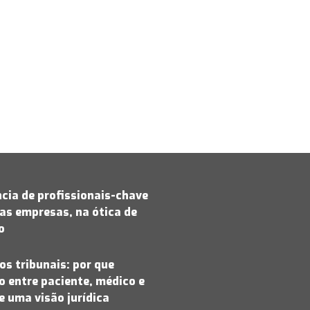
cia de profissionais-chave
as empresas, na ótica de
jo
os tribunais: por que
 entre paciente, médico e
 uma visão jurídica