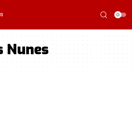
ÓS
s Nunes