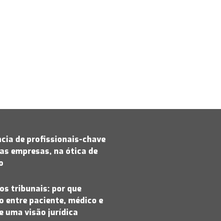
cia de profissionais-chave
as empresas, na ótica de
jo
os tribunais: por que
 entre paciente, médico e
 uma visão jurídica