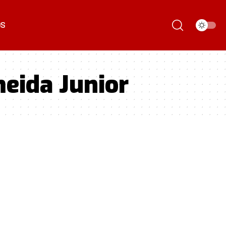
ÓS
eida Junior