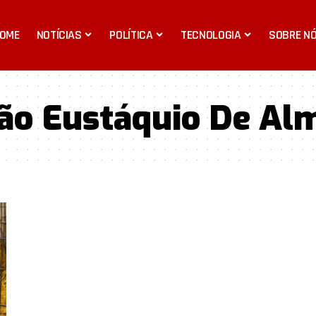
OME
NOTÍCIAS
POLÍTICA
TECNOLOGIA
SOBRE N
ão Eustáquio De Alm