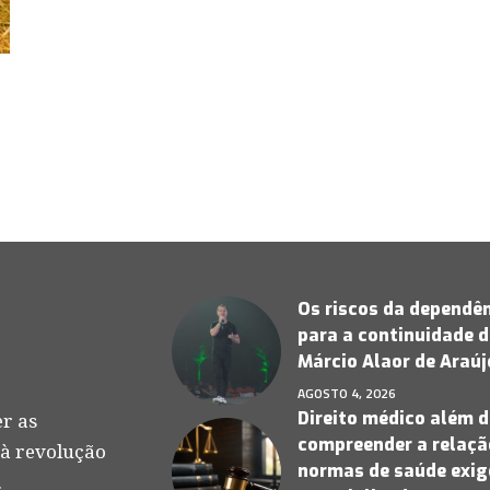
Os riscos da dependên
para a continuidade d
Márcio Alaor de Araú
AGOSTO 4, 2026
Direito médico além d
r as
compreender a relação
 à revolução
normas de saúde exige
.