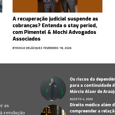
A recuperação judicial suspende as
cobranças? Entenda o stay period,
com Pimentel & Mochi Advogados
Associados
BY
DIEGO VELÁZQUEZ
FEVEREIRO 18, 2026
Os riscos da dependên
para a continuidade d
Márcio Alaor de Araú
AGOSTO 4, 2026
Direito médico além d
r as
compreender a relação
 à revolução