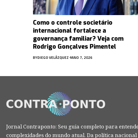
Como o controle societário
internacional fortalece a
governança familiar? Veja com
Rodrigo Gonçalves Pimentel
BY
DIEGO VELÁZQUEZ
MAIO 7, 2026
Jornal Contraponto: Seu guia completo para entende
complexidades do mundo atual. Da política nacional