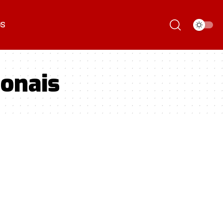
ÓS
ionais