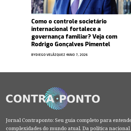
Como o controle societário
internacional fortalece a
governança familiar? Veja com
Rodrigo Gonçalves Pimentel
BY
DIEGO VELÁZQUEZ
MAIO 7, 2026
Jornal Contraponto: Seu guia completo para entende
complexidades do mundo atual. Da política nacional