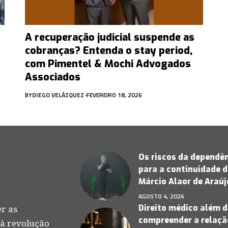
A recuperação judicial suspende as
cobranças? Entenda o stay period,
com Pimentel & Mochi Advogados
Associados
BY
DIEGO VELÁZQUEZ
FEVEREIRO 18, 2026
Os riscos da dependên
para a continuidade d
Márcio Alaor de Araú
AGOSTO 4, 2026
Direito médico além d
r as
compreender a relação
 à revolução