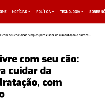
OME
NOTÍCIAS
POLÍTICA
TECNOLOGIA
SOBRE N
 seu cão: dicas simples para cuidar da alimentação e hidratação, com Nathalia Belletato
ivre com seu cão:
a cuidar da
dratação, com
o