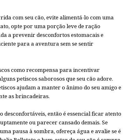
rida com seu cão, evite alimentá-lo com uma
tato, opte por uma porção leve de ração
uda a prevenir desconfortos estomacais e
ciente para a aventura sem se sentir
etiscos como recompensa para incentivar
lguns petiscos saborosos que seu cão adore.
etiscos ajudam a manter o ânimo do seu amigo e
te as brincadeiras.
esconfortáveis, então é essencial ficar atento
bruptamente ou parecer cansado demais. Se
 uma pausa à sombra, ofereça água e avalie se é
halia Belletato o bem-estar do seu cão é sempre