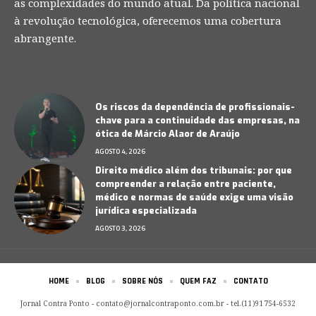
as complexidades do mundo atual. Da política nacional
à revolução tecnológica, oferecemos uma cobertura
abrangente.
Os riscos da dependência de profissionais-
chave para a continuidade das empresas, na
ótica de Márcio Alaor de Araújo
AGOSTO 4, 2026
Direito médico além dos tribunais: por que
compreender a relação entre paciente,
médico e normas de saúde exige uma visão
jurídica especializada
AGOSTO 3, 2026
HOME
BLOG
SOBRE NÓS
QUEM FAZ
CONTATO
Jornal Contra Ponto -
contato@jornalcontraponto.com.br
- tel.(11)91754-6532