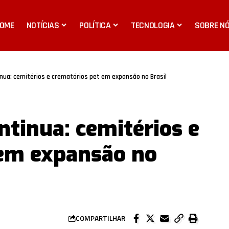
OME
NOTÍCIAS
POLÍTICA
TECNOLOGIA
SOBRE N
inua: cemitérios e crematórios pet em expansão no Brasil
ntinua: cemitérios e
 em expansão no
COMPARTILHAR