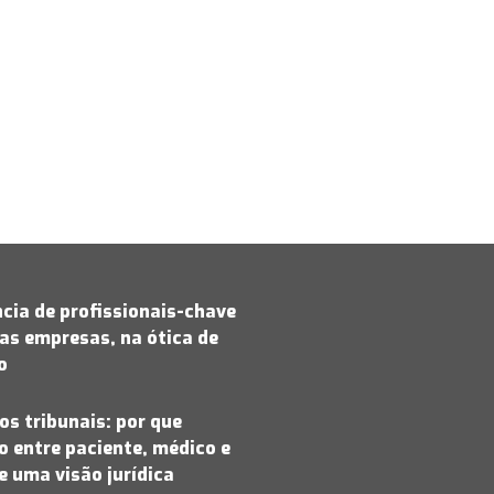
cia de profissionais-chave
as empresas, na ótica de
jo
os tribunais: por que
 entre paciente, médico e
 uma visão jurídica