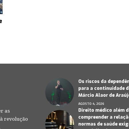
e
Os riscos da dependên
para a continuidade d
Márcio Alaor de Araú
AGOSTO 4, 2026
Direito médico além d
r as
compreender a relação
 à revolução
normas de saúde exige
.