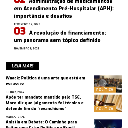
Administração de medicamentos
em Atendimento Pré-Hospitalar (APH):
importância e desafios
FEVEREIRO 19, 2023
A revolução do financiamento:
um panorama sem tópico definido
NOVEMBRO 8, 2023
LEIA MAIS
Waack: Política é uma arte que está em
escassez
POLÍTICA
JULHO 2, 2024
Após ter mandato mantido pelo TSE,
Moro diz que julgamento foi técnico e
POLÍTICA
defende fim do ‘revanchismo’
MAIO 22, 2024
Anistia em Debate: O Caminho para
Evitar uma Crise Política no Brasil