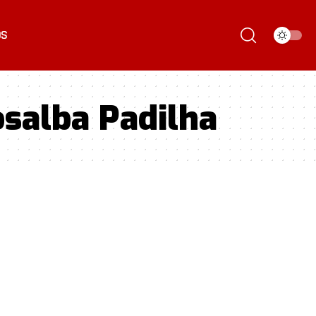
ÓS
osalba Padilha