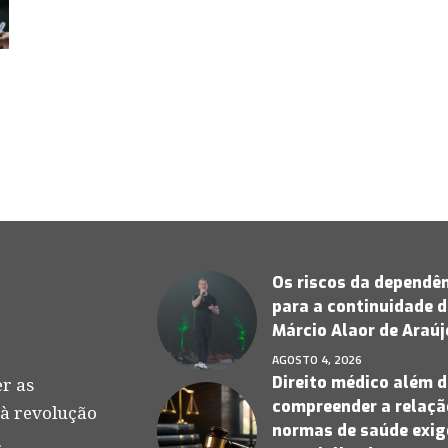
Os riscos da dependên
para a continuidade d
Márcio Alaor de Araú
AGOSTO 4, 2026
Direito médico além d
r as
compreender a relação
 à revolução
normas de saúde exige
.