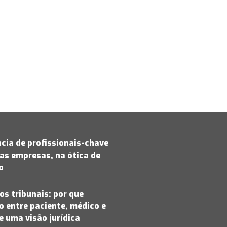
cia de profissionais-chave
as empresas, na ótica de
jo
os tribunais: por que
 entre paciente, médico e
 uma visão jurídica