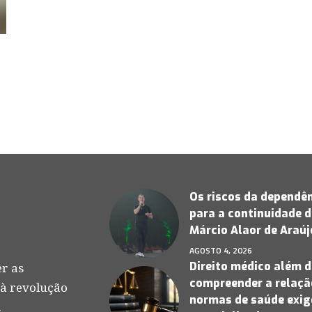
Os riscos da dependên
para a continuidade d
Márcio Alaor de Araú
AGOSTO 4, 2026
Direito médico além d
r as
compreender a relação
 à revolução
normas de saúde exige
.