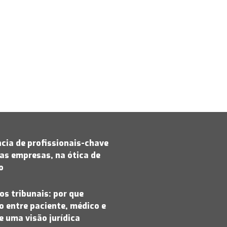
cia de profissionais-chave
as empresas, na ótica de
jo
os tribunais: por que
 entre paciente, médico e
 uma visão jurídica