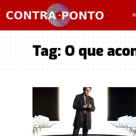
H
Tag:
O que aco