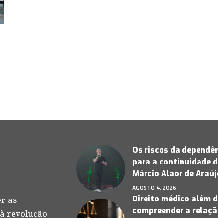
Os riscos da dependên
para a continuidade d
Márcio Alaor de Araú
AGOSTO 4, 2026
Direito médico além d
r as
compreender a relação
 à revolução