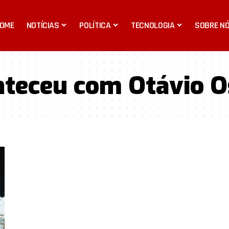
OME
NOTÍCIAS
POLÍTICA
TECNOLOGIA
SOBRE N
nteceu com Otávio O