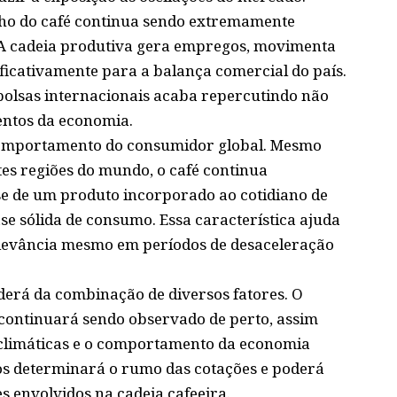
nho do café continua sendo extremamente
. A cadeia produtiva gera empregos, movimenta
nificativamente para a balança comercial do país.
bolsas internacionais acaba repercutindo não
ntos da economia.
comportamento do consumidor global. Mesmo
tes regiões do mundo, o café continua
se de um produto incorporado ao cotidiano de
se sólida de consumo. Essa característica ajuda
elevância mesmo em períodos de desaceleração
erá da combinação de diversos fatores. O
continuará sendo observado de perto, assim
s climáticas e o comportamento da economia
os determinará o rumo das cotações e poderá
s envolvidos na cadeia cafeeira.