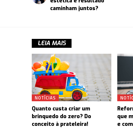
estética e resultado
caminham juntos?
LEIA MAIS
NOTÍCIAS
NOTÍ
Quanto custa criar um
Refor
brinquedo do zero? Do
que m
conceito à prateleira!
e com