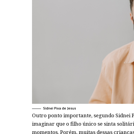
Sidnei Piva de Jesus
Outro ponto importante, segundo Sidnei Pi
imaginar que o filho único se sinta solit
momentos. Porém, muitas dessas crianças