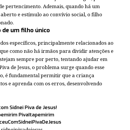
o de pertencimento. Ademais, quando há um
berto e estímulo ao convívio social, o filho
onado.
 de um filho único
ados específicos, principalmente relacionados ao
á que como não há irmãos para dividir atenções e
 estejam sempre por perto, tentando ajudar em
Piva de Jesus, o problema surge quando esse
o, é fundamental permitir que a criança
litos e aprenda com os erros, desenvolvendo
com Sidnei Piva de Jesus!
apemirim PivaItapemirim
ceuComSidneiPivaDeJesus
 sidneipivadejesus