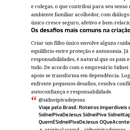
e colegas, o que contribui para seu sens
ambiente familiar acolhedor, com diálogo a
único cresce seguro, afetivo e bem-relaci
Os desafios mais comuns na criação
Criar um filho único envolve alguns cuid
equilíbrio entre proteção e autonomia. J
responsabilidades, é natural que os pais
tudo. De acordo com o empresário Sidnei 
apoio se transforma em dependência. Log
enfrente pequenos desafios, resolva conf
autoconfiança e responsabilidade.
@sidneipivadejesus
Viaje pelo Brasil: Roteiros Imperdíveis 
SidneiPivaDeJesus SidneiPiva SidneiIt
QuemÉSidneiPivaDeJesus OQueAconte
♬ original sound – sidneipivadejesus –