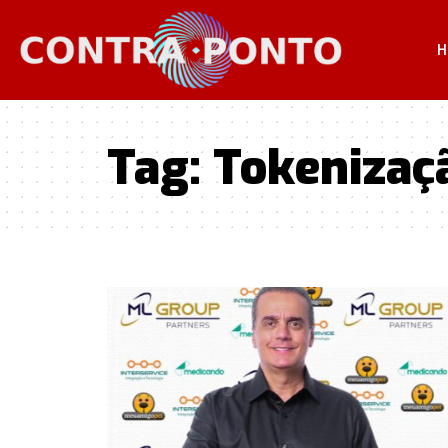
H
Tag:
Tokenizaç