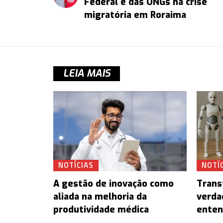
Federal e das ONGs na crise
migratória em Roraima
LEIA MAIS
NOTÍCIAS
NOTÍ
A gestão de inovação como
Trans
aliada na melhoria da
verda
produtividade médica
enten