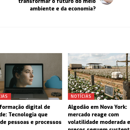
transformar o futuro do meio
ambiente e da economia?
CIAS
NOTÍCIAS
formação digital de
Algodão em Nova York:
de: Tecnologia que
mercado reage com
de pessoas e processos
volatilidade moderada 
preços seguem susten