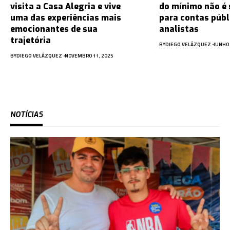
visita a Casa Alegria e vive
do mínimo não é 
uma das experiências mais
para contas públ
emocionantes de sua
analistas
trajetória
BY
DIEGO VELÁZQUEZ
JUNHO 
BY
DIEGO VELÁZQUEZ
NOVEMBRO 11, 2025
NOTÍCIAS