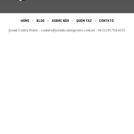
HOME
BLOG
SOBRE NÓS
QUEM FAZ
CONTATO
Jornal Contra Ponto -
contato@jornalcontraponto.com.br
- tel.(11)91754-6532