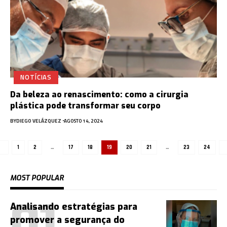
NOTÍCIAS
Da beleza ao renascimento: como a cirurgia
plástica pode transformar seu corpo
BY
DIEGO VELÁZQUEZ
AGOSTO 14, 2024
1
2
…
17
18
19
20
21
…
23
24
MOST POPULAR
Analisando estratégias para
promover a segurança do